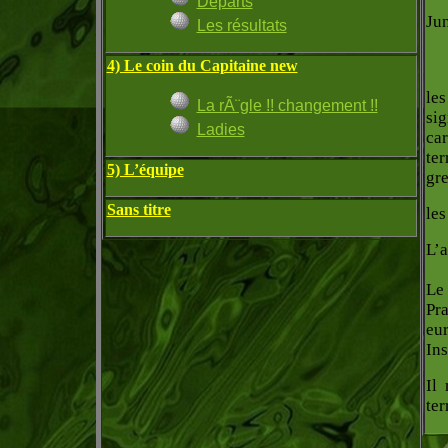
Départs
Jun
Les résultats
4) Le coin du Capitaine new
les
La rÃ¨gle !! changement !!
si
Ladies
ca
te
5) L’équipe
gre
Sans titre
les
L’a
Le 
Pra
eu
Ins
Il
ter