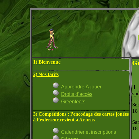
Gr
1) Bienvenue
2) Nos tarifs
Apprendre Ã jouer
il
sp
Droits d’accès
Greenfee’s
Sem
18 
3) Compétitions : l’encodage des cartes jouées
à l’extérieur revient à 5 euros
Sam
18 
Calendrier et inscriptions