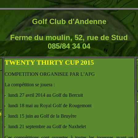
Golf Club d'Andenne
Ferme du moulin, 52, rue de Stud
085/84 34 04
TWENTY THIRTY CUP 2015
COMPETITION ORGANISEE PAR L’AFG
La compétition se jouera :
lundi 27 avril 2014 au Golf du Bercuit
lundi 18 mai au Royal Golf de Rougemont
s
lundi 15 juin au Golf de la Bruyère
lundi 21 septembre au Golf de Naxhelet
Ces compétitions sont ouvertes à toutes les joueuses ayant un