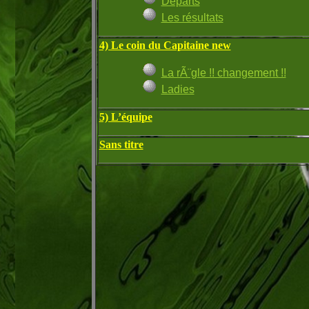
Départs
Les résultats
4) Le coin du Capitaine new
La rÃ¨gle !! changement !!
Ladies
5) L’équipe
Sans titre