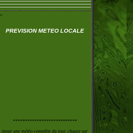
..
PREVISION METEO LOCALE
***************************
(pour une météo complète
du jour
, cliquez sur