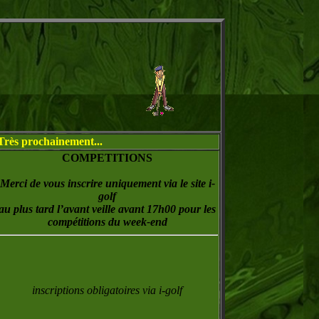
Très prochainement...
COMPETITIONS
Merci de vous inscrire uniquement via le site i-
golf
au plus tard l’avant veille avant 17h00 pour les
compétitions du week-end
inscriptions obligatoires via i-golf